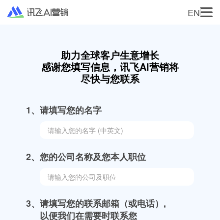
EN
首页
助力全球客户生意增长
广告主服务
感谢您填写信息，讯飞AI营销将
尽快与您联系
海外营销
媒体变现
程序化广告
市场动态
1、
请填写您的名字
红人营销
联系我们
海外媒体代理
关于我们
加入我们
帮助中心
国内营销
2、
您的公司名称及您本人职位
ADX
营销SaaS
品牌广告
3、
请填写您的联系邮箱（或电话）,

以便我们在需要时联系您
国内媒体代理