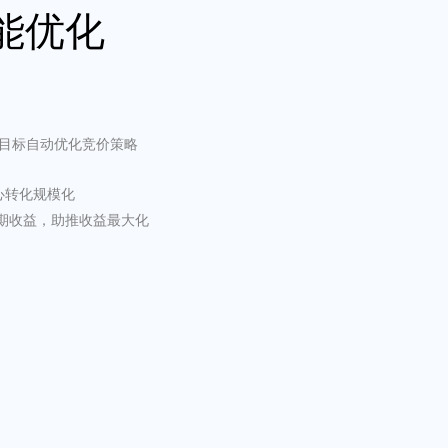
能优化
目标自动优化竞价策略
心转化规模化
预期收益，助推收益最大化
意工作流
成海量高质的广告创意
准解析创意素材中的每个
快速发掘优质创意并以高
团队以数据驱动的方式快
顾问”，它能够持续分析业
统性提升创意与受众的匹
广告策略