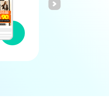
为AliExpress打造了定制化的数据驱
对接与多目标出价模型，结合本地化受
略，有效降低转化成本并大幅提升ROI
核心成果
提升
降低
5
40
倍
%
DAU增长
DAU获取 成本降低