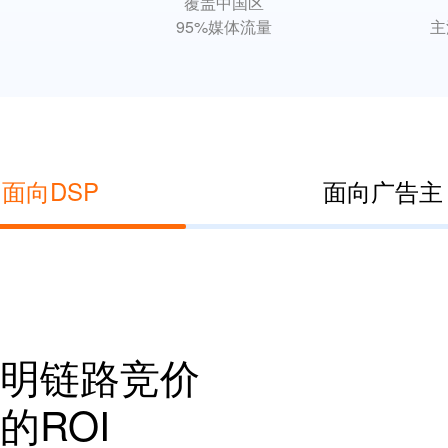
覆盖中国区

P
95%媒体流量
主
面向DSP
面向广告主
明链路竞价
的ROI