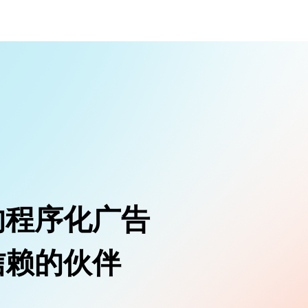
关于我们
国内营销
ADX
营销Saa
告，帮助效
连接广告主和开发者的核心枢纽，依托
软硬件一体
长
大模型驱动的AI算法技术体系，精准匹
团型连锁线
配广告与目标人群，助力广告主高效触
赋能汽车医
达用户
的程序化广告
品牌广告
国内媒
交易平台
依托精准人群洞察与高效曝光，助力品
抖音、快手
信赖的伙伴
牌广告主实现声量与影响力的双重增长
助力电商品