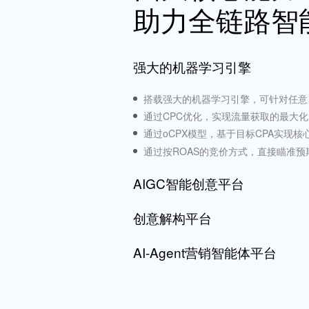
助力全链路智
强大的机器学习引擎
搭载强大的机器学习引擎，可针对任意
通过CPC优化，实现流量获取的最大化
通过oCPX模型，基于目标CPA实现核
通过按ROAS的竞价方式，直接瞄准
AIGC智能创意平台
创意解构平台
平台内置的 “智能创意平台” 将重构创
基于营销创意或产品视觉素材，即刻生
AI-Agent营销智能体平台
创意解构平台运用计算机视觉技术，精
该模式支持大规模、高频次测试，助力
关键元素，实现了量化效果归因，赋能
性价比实现快速扩量
速迭代优化
营销智能体平台是您团队的 “战略增长
同时，机器学习引擎将根据分析洞察系
务数据与市场趋势，构建并优化全漏斗