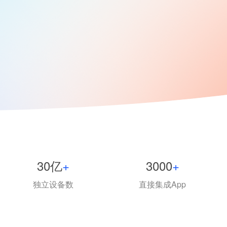
效果广告
金融解
牌高效触达
基于行业领先的AI技术，寻找并精准触
以低成本高
达目标用户，转化为规模化增长
营和精准触
30亿
+
3000
+
独立设备数
直接集成App