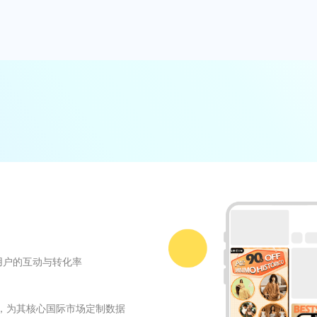
配度，最大化每一次曝光的商业价值
从主动管理预算以最大化您的ROI，
风险预警，每一项决策均基于数据，帮
跃用户的互动与转化率
术，为其核心国际市场定制数据