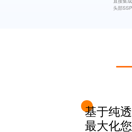
直接集成

头部SS
基于纯透
最大化您