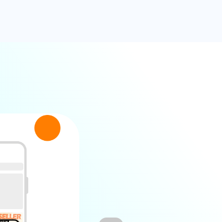
到输出可落地的增长建议与
助您的业务行稳致远
背景
助力AliExpress提升全球用户活跃度与 
策略